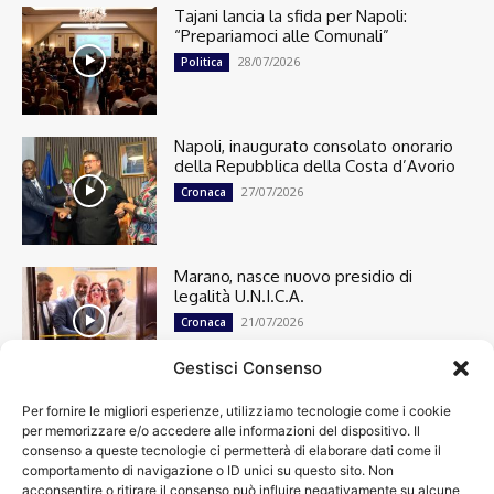
Tajani lancia la sfida per Napoli:
“Prepariamoci alle Comunali”
28/07/2026
Politica
Napoli, inaugurato consolato onorario
della Repubblica della Costa d’Avorio
27/07/2026
Cronaca
Marano, nasce nuovo presidio di
legalità U.N.I.C.A.
21/07/2026
Cronaca
Gestisci Consenso
Per fornire le migliori esperienze, utilizziamo tecnologie come i cookie
Cronaca
13501
per memorizzare e/o accedere alle informazioni del dispositivo. Il
Attualità
7305
consenso a queste tecnologie ci permetterà di elaborare dati come il
top
6752
comportamento di navigazione o ID unici su questo sito. Non
acconsentire o ritirare il consenso può influire negativamente su alcune
News
4209