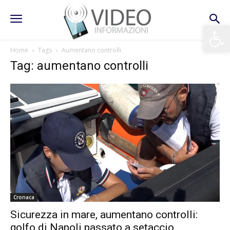
Apri la 
Home
Tags
Aumentano controlli
Tag: aumentano controlli
Cronaca
Sicurezza in mare, aumentano controlli:
golfo di Napoli passato a setaccio