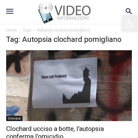
Apri la 
Home
Tags
Autopsia clochard pomigliano
Tag: Autopsia clochard pomigliano
Cronaca
Clochard ucciso a botte, l’autopsia
conferma l’omicidio