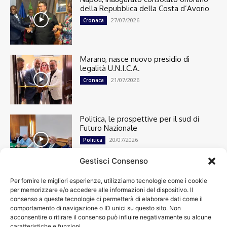
della Repubblica della Costa d’Avorio
27/07/2026
Cronaca
Marano, nasce nuovo presidio di
legalità U.N.I.C.A.
21/07/2026
Cronaca
Politica, le prospettive per il sud di
Futuro Nazionale
20/07/2026
Politica
Gestisci Consenso
Per fornire le migliori esperienze, utilizziamo tecnologie come i cookie
Cronaca
13492
per memorizzare e/o accedere alle informazioni del dispositivo. Il
Attualità
7299
consenso a queste tecnologie ci permetterà di elaborare dati come il
top
6746
comportamento di navigazione o ID unici su questo sito. Non
acconsentire o ritirare il consenso può influire negativamente su alcune
News
4208
caratteristiche e funzioni.