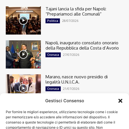
Tajani lancia la sfida per Napoli:
“Prepariamoci alle Comunali”
28/07/2026
Politica
Napoli, inaugurato consolato onorario
della Repubblica della Costa d’Avorio
27/07/2026
Cronaca
Marano, nasce nuovo presidio di
legalità U.N.I.C.A.
21/07/2026
Cronaca
Gestisci Consenso
Per fornire le migliori esperienze, utilizziamo tecnologie come i cookie
Cronaca
13501
per memorizzare e/o accedere alle informazioni del dispositivo. Il
Attualità
7305
consenso a queste tecnologie ci permetterà di elaborare dati come il
top
6752
comportamento di navigazione o ID unici su questo sito. Non