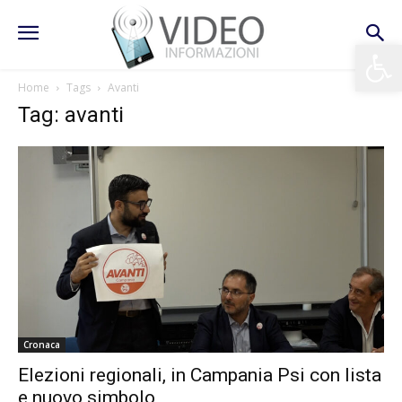
Apri la 
Home
Tags
Avanti
Tag: avanti
Cronaca
Elezioni regionali, in Campania Psi con lista
e nuovo simbolo