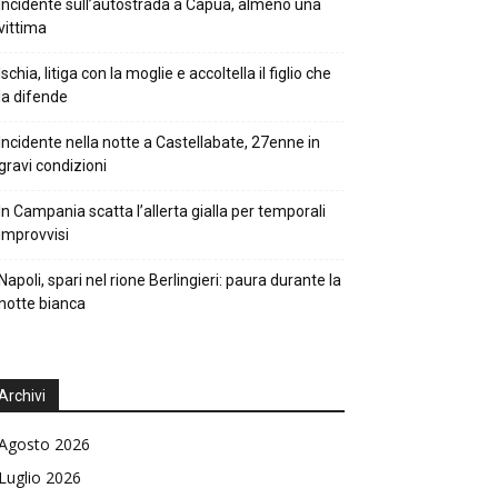
Incidente sull’autostrada a Capua, almeno una
vittima
Ischia, litiga con la moglie e accoltella il figlio che
la difende
Incidente nella notte a Castellabate, 27enne in
gravi condizioni
In Campania scatta l’allerta gialla per temporali
improvvisi
Napoli, spari nel rione Berlingieri: paura durante la
notte bianca
Archivi
Agosto 2026
Luglio 2026