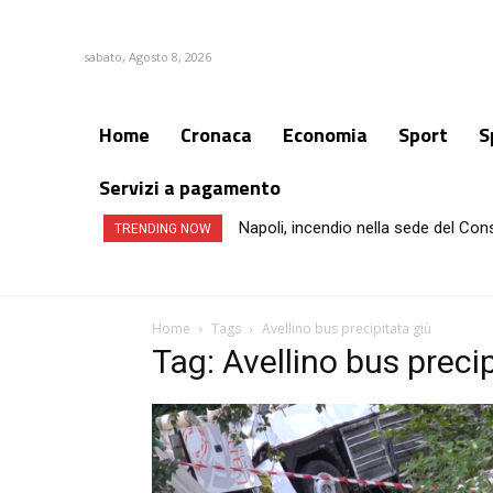
sabato, Agosto 8, 2026
Home
Cronaca
Economia
Sport
S
Servizi a pagamento
Napoli, incendio nella sede del Con
TRENDING NOW
Home
Tags
Avellino bus precipitata giù
Tag: Avellino bus precip