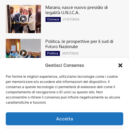
Marano, nasce nuovo presidio di
legalità U.N.I.C.A.
21/07/2026
Cronaca
Politica, le prospettive per il sud di
Futuro Nazionale
20/07/2026
Politica
Gestisci Consenso
Per fornire le migliori esperienze, utilizziamo tecnologie come i cookie
Cronaca
13491
per memorizzare e/o accedere alle informazioni del dispositivo. Il
Attualità
7299
consenso a queste tecnologie ci permetterà di elaborare dati come il
top
6745
comportamento di navigazione o ID unici su questo sito. Non
acconsentire o ritirare il consenso può influire negativamente su alcune
News
4208
caratteristiche e funzioni.
Cultura
2869
Calcio
1999
Spettacoli
1932
Accetta
Economia
1931