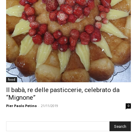
food
Il babà, re delle pasticcerie, celebrato da
“Mignone”
Pier Paolo Petino
-
21/11/2019
0