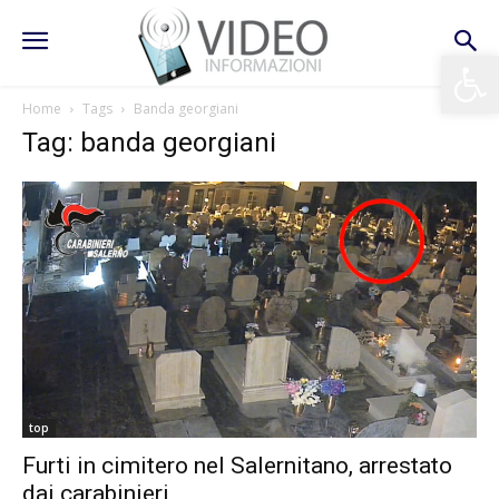
Apri la 
Home
Tags
Banda georgiani
Tag: banda georgiani
top
Furti in cimitero nel Salernitano, arrestato
dai carabinieri