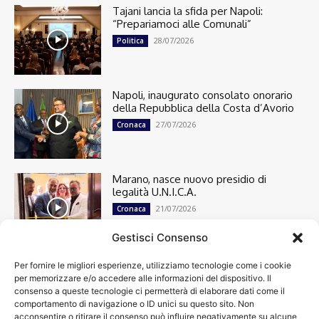
Tajani lancia la sfida per Napoli:
“Prepariamoci alle Comunali”
28/07/2026
Politica
Napoli, inaugurato consolato onorario
della Repubblica della Costa d’Avorio
27/07/2026
Cronaca
Marano, nasce nuovo presidio di
legalità U.N.I.C.A.
21/07/2026
Cronaca
Gestisci Consenso
Per fornire le migliori esperienze, utilizziamo tecnologie come i cookie
Cronaca
13501
per memorizzare e/o accedere alle informazioni del dispositivo. Il
Attualità
7305
consenso a queste tecnologie ci permetterà di elaborare dati come il
top
6752
comportamento di navigazione o ID unici su questo sito. Non
acconsentire o ritirare il consenso può influire negativamente su alcune