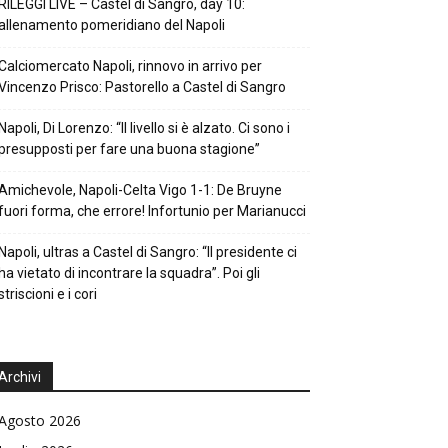
RILEGGI LIVE – Castel di Sangro, day 10:
allenamento pomeridiano del Napoli
Calciomercato Napoli, rinnovo in arrivo per
Vincenzo Prisco: Pastorello a Castel di Sangro
Napoli, Di Lorenzo: “Il livello si è alzato. Ci sono i
presupposti per fare una buona stagione”
Amichevole, Napoli-Celta Vigo 1-1: De Bruyne
fuori forma, che errore! Infortunio per Marianucci
Napoli, ultras a Castel di Sangro: “Il presidente ci
ha vietato di incontrare la squadra”. Poi gli
striscioni e i cori
Archivi
Agosto 2026