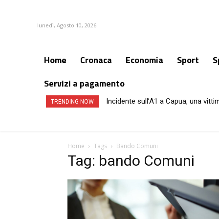
lunedì, Agosto 10, 2026
Home
Cronaca
Economia
Sport
S
Servizi a pagamento
Incidente sull’A1 a Capua, una vittim
TRENDING NOW
Home
Tags
Bando Comuni
Tag: bando Comuni