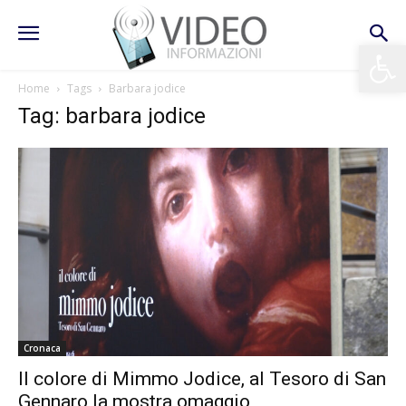
Apri la 
Home
Tags
Barbara jodice
Tag: barbara jodice
Cronaca
Il colore di Mimmo Jodice, al Tesoro di San
Gennaro la mostra omaggio