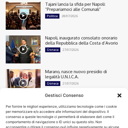
Tajani lancia la sfida per Napoli:
“Prepariamoci alle Comunali”
28/07/2026
Politica
Napoli, inaugurato consolato onorario
della Repubblica della Costa d’Avorio
27/07/2026
Cronaca
Marano, nasce nuovo presidio di
legalità U.N.I.C.A.
21/07/2026
Cronaca
Gestisci Consenso
Per fornire le migliori esperienze, utilizziamo tecnologie come i cookie
Cronaca
13501
per memorizzare e/o accedere alle informazioni del dispositivo. Il
Attualità
7305
consenso a queste tecnologie ci permetterà di elaborare dati come il
top
6752
comportamento di navigazione o ID unici su questo sito. Non
acconsentire o ritirare il consenso può influire negativamente su alcune
News
4209