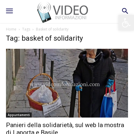
Apri la 
Home
Tags
Basket of solidarity
Tag: basket of solidarity
Appuntamenti
Panieri della solidarietà, sul web la mostra
di Laporta e Basile