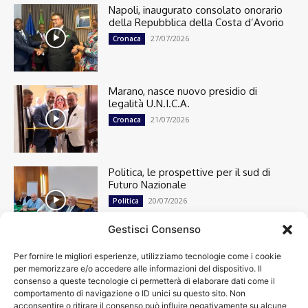
Napoli, inaugurato consolato onorario
della Repubblica della Costa d’Avorio
27/07/2026
Cronaca
Marano, nasce nuovo presidio di
legalità U.N.I.C.A.
21/07/2026
Cronaca
Politica, le prospettive per il sud di
Futuro Nazionale
20/07/2026
Politica
Gestisci Consenso
Per fornire le migliori esperienze, utilizziamo tecnologie come i cookie
Cronaca
13491
per memorizzare e/o accedere alle informazioni del dispositivo. Il
Attualità
7299
consenso a queste tecnologie ci permetterà di elaborare dati come il
top
6745
comportamento di navigazione o ID unici su questo sito. Non
acconsentire o ritirare il consenso può influire negativamente su alcune
News
4208