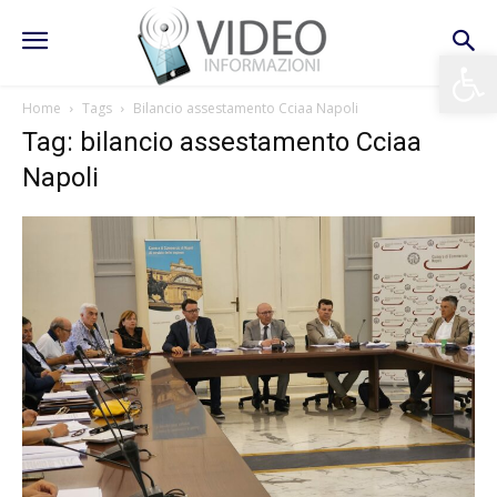
Apri la 
Home
Tags
Bilancio assestamento Cciaa Napoli
Tag: bilancio assestamento Cciaa
Napoli