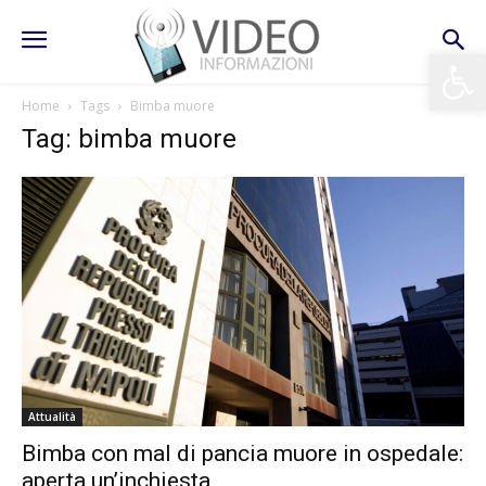
Apri la 
Home
Tags
Bimba muore
Tag: bimba muore
Attualità
Bimba con mal di pancia muore in ospedale:
aperta un’inchiesta