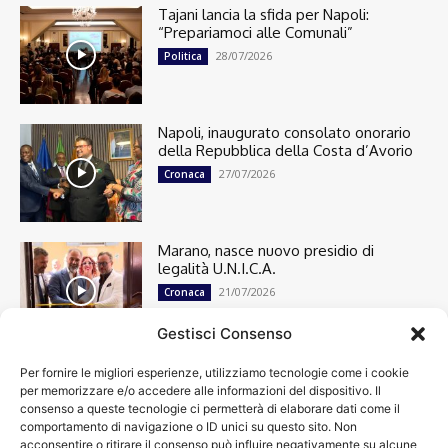
Tajani lancia la sfida per Napoli:
“Prepariamoci alle Comunali”
28/07/2026
Politica
Napoli, inaugurato consolato onorario
della Repubblica della Costa d’Avorio
27/07/2026
Cronaca
Marano, nasce nuovo presidio di
legalità U.N.I.C.A.
21/07/2026
Cronaca
Gestisci Consenso
Per fornire le migliori esperienze, utilizziamo tecnologie come i cookie
Cronaca
13501
per memorizzare e/o accedere alle informazioni del dispositivo. Il
Attualità
7305
consenso a queste tecnologie ci permetterà di elaborare dati come il
top
6752
comportamento di navigazione o ID unici su questo sito. Non
acconsentire o ritirare il consenso può influire negativamente su alcune
News
4209