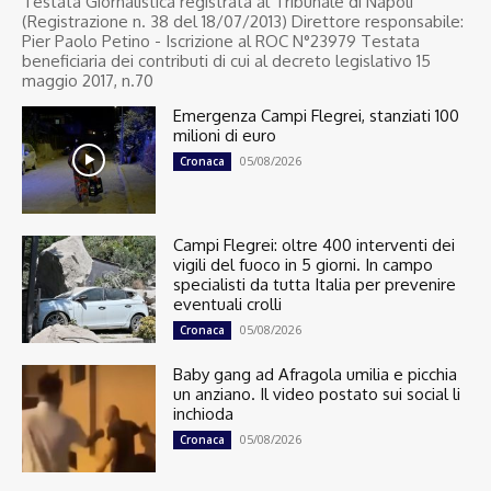
Testata Giornalistica registrata al Tribunale di Napoli
(Registrazione n. 38 del 18/07/2013) Direttore responsabile:
Pier Paolo Petino - Iscrizione al ROC N°23979 Testata
beneficiaria dei contributi di cui al decreto legislativo 15
maggio 2017, n.70
Emergenza Campi Flegrei, stanziati 100
milioni di euro
05/08/2026
Cronaca
Campi Flegrei: oltre 400 interventi dei
vigili del fuoco in 5 giorni. In campo
specialisti da tutta Italia per prevenire
eventuali crolli
05/08/2026
Cronaca
Baby gang ad Afragola umilia e picchia
un anziano. Il video postato sui social li
inchioda
05/08/2026
Cronaca