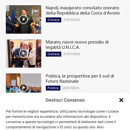
Napoli, inaugurato consolato onorario
della Repubblica della Costa d’Avorio
27/07/2026
Cronaca
Marano, nasce nuovo presidio di
legalità U.N.I.C.A.
21/07/2026
Cronaca
Politica, le prospettive per il sud di
Futuro Nazionale
20/07/2026
Politica
Gestisci Consenso
Per fornire le migliori esperienze, utilizziamo tecnologie come i cookie
Cronaca
13482
per memorizzare e/o accedere alle informazioni del dispositivo. Il
Attualità
7296
consenso a queste tecnologie ci permetterà di elaborare dati come il
top
6744
comportamento di navigazione o ID unici su questo sito. Non