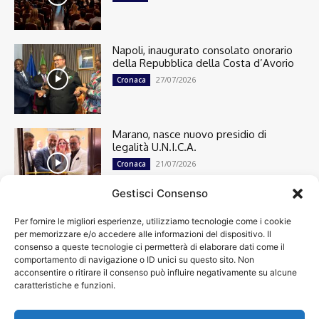
Napoli, inaugurato consolato onorario
della Repubblica della Costa d’Avorio
27/07/2026
Cronaca
Marano, nasce nuovo presidio di
legalità U.N.I.C.A.
21/07/2026
Cronaca
Gestisci Consenso
Per fornire le migliori esperienze, utilizziamo tecnologie come i cookie
Cronaca
13501
per memorizzare e/o accedere alle informazioni del dispositivo. Il
Attualità
7304
consenso a queste tecnologie ci permetterà di elaborare dati come il
top
6750
comportamento di navigazione o ID unici su questo sito. Non
acconsentire o ritirare il consenso può influire negativamente su alcune
News
4209
caratteristiche e funzioni.
Cultura
2870
Calcio
2011