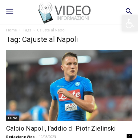
Apri la 
Home
Tags
Cajuste al Napoli
Tag: Cajuste al Napoli
Calcio
Calcio Napoli, l’addio di Piotr Zielinski
Redazione Web
-
10/08/2023
0