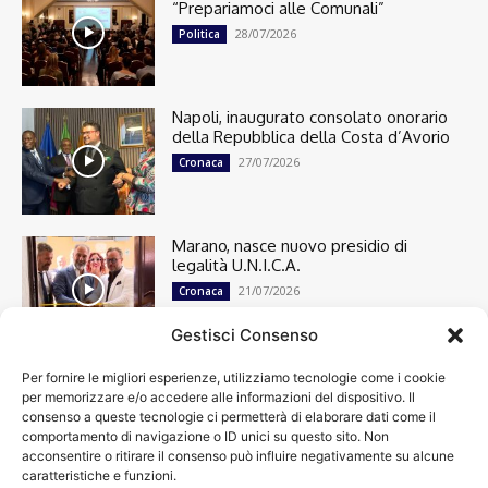
“Prepariamoci alle Comunali”
28/07/2026
Politica
Napoli, inaugurato consolato onorario
della Repubblica della Costa d’Avorio
27/07/2026
Cronaca
Marano, nasce nuovo presidio di
legalità U.N.I.C.A.
21/07/2026
Cronaca
Gestisci Consenso
Per fornire le migliori esperienze, utilizziamo tecnologie come i cookie
Cronaca
13501
per memorizzare e/o accedere alle informazioni del dispositivo. Il
Attualità
7305
consenso a queste tecnologie ci permetterà di elaborare dati come il
top
6752
comportamento di navigazione o ID unici su questo sito. Non
acconsentire o ritirare il consenso può influire negativamente su alcune
News
4209
caratteristiche e funzioni.
Cultura
2871