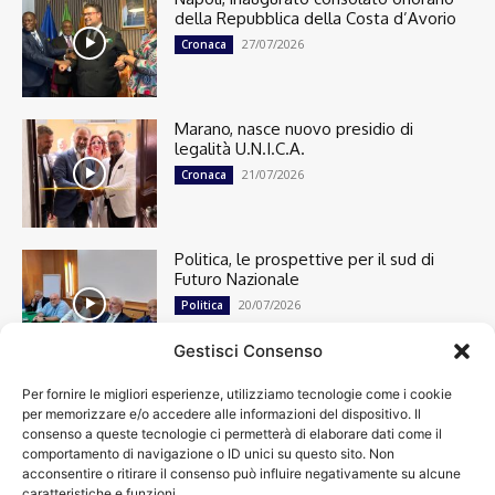
della Repubblica della Costa d’Avorio
27/07/2026
Cronaca
Marano, nasce nuovo presidio di
legalità U.N.I.C.A.
21/07/2026
Cronaca
Politica, le prospettive per il sud di
Futuro Nazionale
20/07/2026
Politica
Gestisci Consenso
Per fornire le migliori esperienze, utilizziamo tecnologie come i cookie
Cronaca
13492
per memorizzare e/o accedere alle informazioni del dispositivo. Il
Attualità
7299
consenso a queste tecnologie ci permetterà di elaborare dati come il
top
6746
comportamento di navigazione o ID unici su questo sito. Non
acconsentire o ritirare il consenso può influire negativamente su alcune
News
4208
caratteristiche e funzioni.