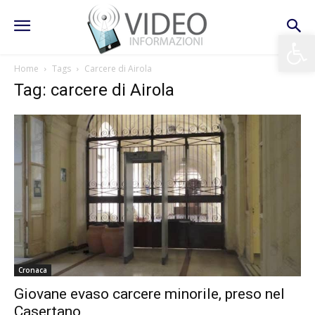
Apri la 
Home
Tags
Carcere di Airola
Tag: carcere di Airola
Cronaca
Giovane evaso carcere minorile, preso nel
Casertano