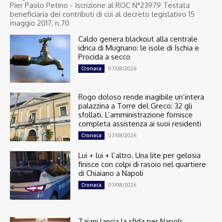
Pier Paolo Petino - Iscrizione al ROC N°23979 Testata
beneficiaria dei contributi di cui al decreto legislativo 15
maggio 2017, n.70
Caldo genera blackout alla centrale
idrica di Mugnano: le isole di Ischia e
Procida a secco
07/08/2026
Cronaca
Rogo doloso rende inagibile un’intera
palazzina a Torre del Greco: 32 gli
sfollati. L’amministrazione fornisce
completa assistenza ai suoi residenti
07/08/2026
Cronaca
Lui + lui + l’altro. Una lite per gelosia
finisce con colpi di rasoio nel quartiere
di Chiaiano a Napoli
07/08/2026
Cronaca
Tajani lancia la sfida per Napoli: