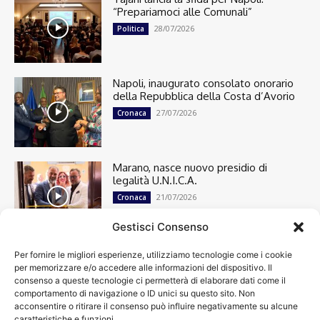
“Prepariamoci alle Comunali”
28/07/2026
Politica
Napoli, inaugurato consolato onorario
della Repubblica della Costa d’Avorio
27/07/2026
Cronaca
Marano, nasce nuovo presidio di
legalità U.N.I.C.A.
21/07/2026
Cronaca
Gestisci Consenso
Per fornire le migliori esperienze, utilizziamo tecnologie come i cookie
Cronaca
13498
per memorizzare e/o accedere alle informazioni del dispositivo. Il
Attualità
7303
consenso a queste tecnologie ci permetterà di elaborare dati come il
top
6749
comportamento di navigazione o ID unici su questo sito. Non
acconsentire o ritirare il consenso può influire negativamente su alcune
News
4209
caratteristiche e funzioni.