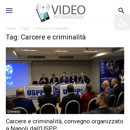
Apri la 
Home
Tags
Carcere e criminalità
Tag: Carcere e criminalità
Cronaca
Carcere e criminalità, convegno organizzato
a Napoli dall’USPP