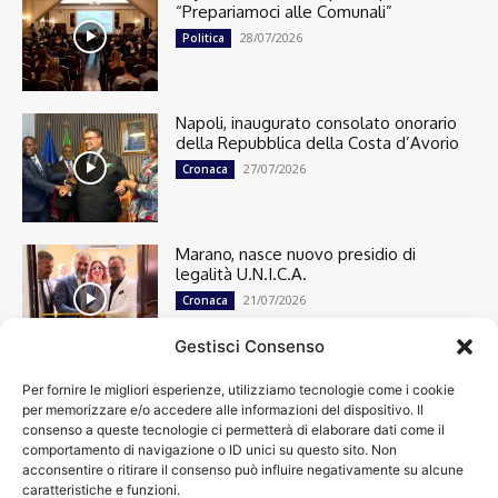
“Prepariamoci alle Comunali”
28/07/2026
Politica
Napoli, inaugurato consolato onorario
della Repubblica della Costa d’Avorio
27/07/2026
Cronaca
Marano, nasce nuovo presidio di
legalità U.N.I.C.A.
21/07/2026
Cronaca
Gestisci Consenso
Per fornire le migliori esperienze, utilizziamo tecnologie come i cookie
Cronaca
13501
per memorizzare e/o accedere alle informazioni del dispositivo. Il
Attualità
7304
consenso a queste tecnologie ci permetterà di elaborare dati come il
top
6751
comportamento di navigazione o ID unici su questo sito. Non
acconsentire o ritirare il consenso può influire negativamente su alcune
News
4209
caratteristiche e funzioni.