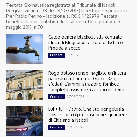
Testata Giornalistica registrata al Tribunale di Napoli
(Registrazione n. 38 del 18/07/2013) Direttore responsabile:
Pier Paolo Petino - Iscrizione al ROC N°23979 Testata
beneficiaria dei contributi di cui al decreto legislativo 15
maggio 2017, n.70
Caldo genera blackout alla centrale
idrica di Mugnano: le isole di Ischia e
Procida a secco
07/08/2026
Cronaca
Rogo doloso rende inagibile un’intera
palazzina a Torre del Greco: 32 gli
sfollati. L’amministrazione fornisce
completa assistenza ai suoi residenti
07/08/2026
Cronaca
Lui + lui + l’altro. Una lite per gelosia
finisce con colpi di rasoio nel quartiere
di Chiaiano a Napoli
07/08/2026
Cronaca