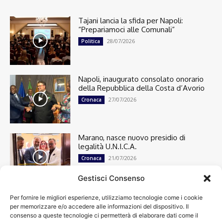
Tajani lancia la sfida per Napoli:
“Prepariamoci alle Comunali”
28/07/2026
Politica
Napoli, inaugurato consolato onorario
della Repubblica della Costa d’Avorio
27/07/2026
Cronaca
Marano, nasce nuovo presidio di
legalità U.N.I.C.A.
21/07/2026
Cronaca
Gestisci Consenso
Per fornire le migliori esperienze, utilizziamo tecnologie come i cookie
Cronaca
13498
per memorizzare e/o accedere alle informazioni del dispositivo. Il
Attualità
7303
consenso a queste tecnologie ci permetterà di elaborare dati come il