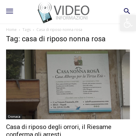
Apri la 
Home
Tags
Casa di riposo nonna rosa
Tag: casa di riposo nonna rosa
Cronaca
Casa di riposo degli orrori, il Riesame
conferma gli arresti