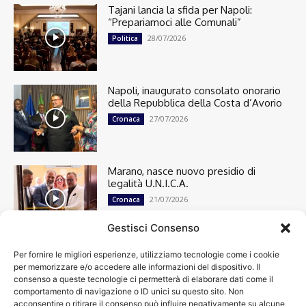
Tajani lancia la sfida per Napoli:
“Prepariamoci alle Comunali”
28/07/2026
Politica
Napoli, inaugurato consolato onorario
della Repubblica della Costa d’Avorio
27/07/2026
Cronaca
Marano, nasce nuovo presidio di
legalità U.N.I.C.A.
21/07/2026
Cronaca
Gestisci Consenso
Per fornire le migliori esperienze, utilizziamo tecnologie come i cookie
Cronaca
13501
per memorizzare e/o accedere alle informazioni del dispositivo. Il
Attualità
7305
consenso a queste tecnologie ci permetterà di elaborare dati come il
top
6752
comportamento di navigazione o ID unici su questo sito. Non
acconsentire o ritirare il consenso può influire negativamente su alcune
News
4209