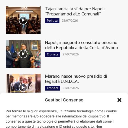
Tajani lancia la sfida per Napoli:
“Prepariamoci alle Comunali”
28/07/2026
Politica
Napoli, inaugurato consolato onorario
della Repubblica della Costa d’Avorio
27/07/2026
Cronaca
Marano, nasce nuovo presidio di
legalità U.N.I.C.A.
21/07/2026
Cronaca
Gestisci Consenso
Per fornire le migliori esperienze, utilizziamo tecnologie come i cookie
Cronaca
13512
per memorizzare e/o accedere alle informazioni del dispositivo. Il
Attualità
7307
consenso a queste tecnologie ci permetterà di elaborare dati come il
top
6753
comportamento di navigazione o ID unici su questo sito. Non