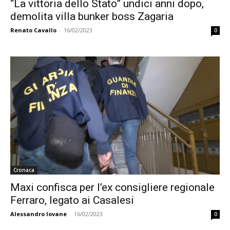
“La vittoria dello Stato” undici anni dopo,
demolita villa bunker boss Zagaria
Renato Cavallo
-
16/02/2023
0
Cronaca
Maxi confisca per l’ex consigliere regionale
Ferraro, legato ai Casalesi
Alessandro Iovane
-
16/02/2023
0