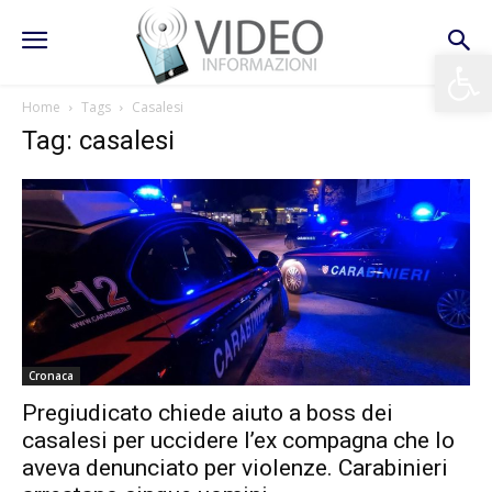
Apri la 
Home
Tags
Casalesi
Tag: casalesi
Cronaca
Pregiudicato chiede aiuto a boss dei
casalesi per uccidere l’ex compagna che lo
aveva denunciato per violenze. Carabinieri