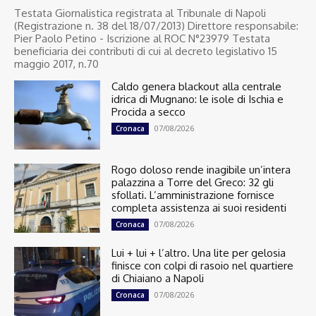
Testata Giornalistica registrata al Tribunale di Napoli
(Registrazione n. 38 del 18/07/2013) Direttore responsabile:
Pier Paolo Petino - Iscrizione al ROC N°23979 Testata
beneficiaria dei contributi di cui al decreto legislativo 15
maggio 2017, n.70
Caldo genera blackout alla centrale
idrica di Mugnano: le isole di Ischia e
Procida a secco
07/08/2026
Cronaca
Rogo doloso rende inagibile un’intera
palazzina a Torre del Greco: 32 gli
sfollati. L’amministrazione fornisce
completa assistenza ai suoi residenti
07/08/2026
Cronaca
Lui + lui + l’altro. Una lite per gelosia
finisce con colpi di rasoio nel quartiere
di Chiaiano a Napoli
07/08/2026
Cronaca