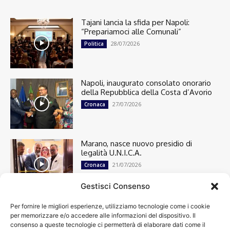
Tajani lancia la sfida per Napoli:
“Prepariamoci alle Comunali”
28/07/2026
Politica
Napoli, inaugurato consolato onorario
della Repubblica della Costa d’Avorio
27/07/2026
Cronaca
Marano, nasce nuovo presidio di
legalità U.N.I.C.A.
21/07/2026
Cronaca
Gestisci Consenso
Per fornire le migliori esperienze, utilizziamo tecnologie come i cookie
Cronaca
13498
per memorizzare e/o accedere alle informazioni del dispositivo. Il
Attualità
7303
consenso a queste tecnologie ci permetterà di elaborare dati come il