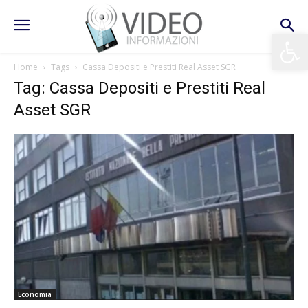
Apri la 
Home
Tags
Cassa Depositi e Prestiti Real Asset SGR
Tag: Cassa Depositi e Prestiti Real
Asset SGR
Economia