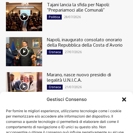
Tajani lancia la sfida per Napoli:
“Prepariamoci alle Comunali”
28/07/2026
Politica
Napoli, inaugurato consolato onorario
della Repubblica della Costa d’Avorio
27/07/2026
Cronaca
Marano, nasce nuovo presidio di
legalità U.N.I.C.A.
21/07/2026
Cronaca
Gestisci Consenso
Per fornire le migliori esperienze, utilizziamo tecnologie come i cookie
Cronaca
13501
per memorizzare e/o accedere alle informazioni del dispositivo. Il
Attualità
7305
consenso a queste tecnologie ci permetterà di elaborare dati come il
top
6752
comportamento di navigazione o ID unici su questo sito. Non
acconsentire o ritirare il consenso può influire negativamente su alcune