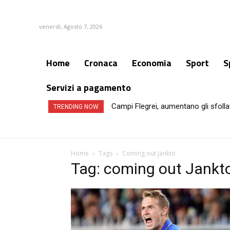
venerdì, Agosto 7, 2026
Home
Cronaca
Economia
Sport
S
Servizi a pagamento
Campi Flegrei, aumentano gli sfollat
TRENDING NOW
Home
Tags
Coming out Jankto
Tag: coming out Jankt