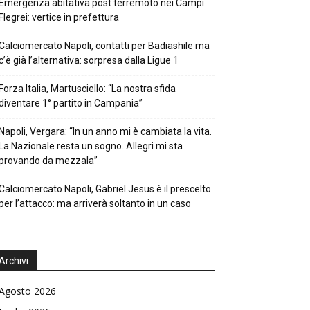
Emergenza abitativa post terremoto nei Campi
Flegrei: vertice in prefettura
Calciomercato Napoli, contatti per Badiashile ma
c’è già l’alternativa: sorpresa dalla Ligue 1
Forza Italia, Martusciello: “La nostra sfida
diventare 1° partito in Campania”
Napoli, Vergara: “In un anno mi è cambiata la vita.
La Nazionale resta un sogno. Allegri mi sta
provando da mezzala”
Calciomercato Napoli, Gabriel Jesus è il prescelto
per l’attacco: ma arriverà soltanto in un caso
Archivi
Agosto 2026