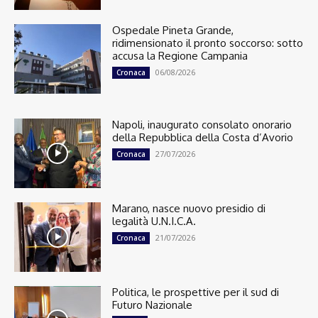
Ospedale Pineta Grande,
ridimensionato il pronto soccorso: sotto
accusa la Regione Campania
06/08/2026
Cronaca
Napoli, inaugurato consolato onorario
della Repubblica della Costa d’Avorio
27/07/2026
Cronaca
Marano, nasce nuovo presidio di
legalità U.N.I.C.A.
21/07/2026
Cronaca
Politica, le prospettive per il sud di
Futuro Nazionale