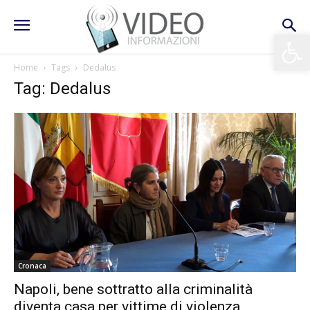
Apri la 
Home
Tags
Dedalus
Tag: Dedalus
Cronaca
Napoli, bene sottratto alla criminalità
diventa casa per vittime di violenza