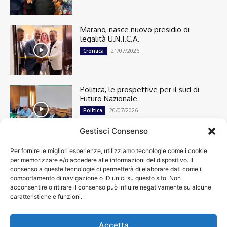
Marano, nasce nuovo presidio di
legalità U.N.I.C.A.
21/07/2026
Cronaca
Politica, le prospettive per il sud di
Futuro Nazionale
20/07/2026
Politica
Gestisci Consenso
Per fornire le migliori esperienze, utilizziamo tecnologie come i cookie
Cronaca
13482
per memorizzare e/o accedere alle informazioni del dispositivo. Il
Attualità
7296
consenso a queste tecnologie ci permetterà di elaborare dati come il
top
6744
comportamento di navigazione o ID unici su questo sito. Non
acconsentire o ritirare il consenso può influire negativamente su alcune
News
4208
caratteristiche e funzioni.
Cultura
2869
Calcio
1995
Spettacoli
1932
Accetta