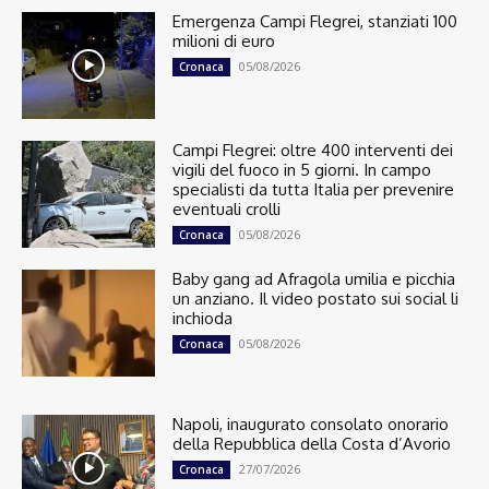
Emergenza Campi Flegrei, stanziati 100
milioni di euro
05/08/2026
Cronaca
Campi Flegrei: oltre 400 interventi dei
vigili del fuoco in 5 giorni. In campo
specialisti da tutta Italia per prevenire
eventuali crolli
05/08/2026
Cronaca
Baby gang ad Afragola umilia e picchia
un anziano. Il video postato sui social li
inchioda
05/08/2026
Cronaca
Napoli, inaugurato consolato onorario
della Repubblica della Costa d’Avorio
27/07/2026
Cronaca