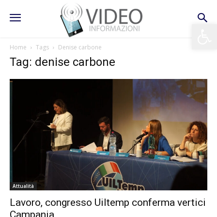
Apri la 
Home
Tags
Denise carbone
Tag: denise carbone
Attualità
Lavoro, congresso Uiltemp conferma vertici
Campania