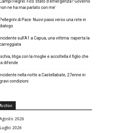
Campi Flegrei: Fico ‘stato d’emergenza? Governo
non ne ha mai parlato con me’
Pellegrini di Pace. Nuovi passi verso una rete in
dialogo
Incidente sull’A1 a Capua, una vittima: riaperta la
carreggiata
Ischia, litiga con la moglie e accoltella il figlio che
la difende
Incidente nella notte a Castellabate, 27enne in
gravi condizioni
Archivi
Agosto 2026
Luglio 2026