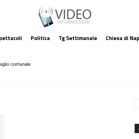
pettacoli
Politica
Tg Settimanale
Chiesa di Nap
siglio comunale
i