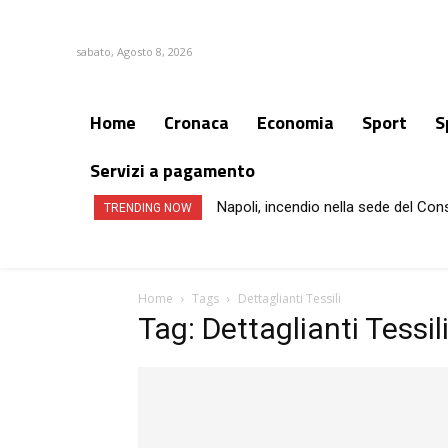
sabato, Agosto 8, 2026
Home
Cronaca
Economia
Sport
S
Servizi a pagamento
Napoli, incendio nella sede del Con
TRENDING NOW
Home
Tags
Dettaglianti Tessili
Tag: Dettaglianti Tessil