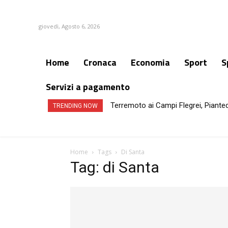
giovedì, Agosto 6, 2026
Home
Cronaca
Economia
Sport
S
Servizi a pagamento
Terremoto ai Campi Flegrei, Piante
TRENDING NOW
Home
Tags
Di Santa
Tag: di Santa