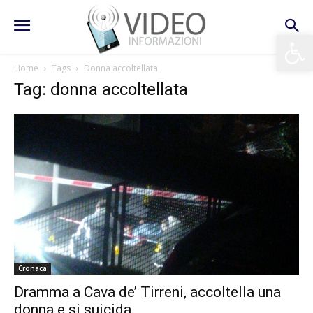
Apri la 
Home
Tags
Donna accoltellata
Tag: donna accoltellata
Cronaca
Dramma a Cava de’ Tirreni, accoltella una
donna e si suicida