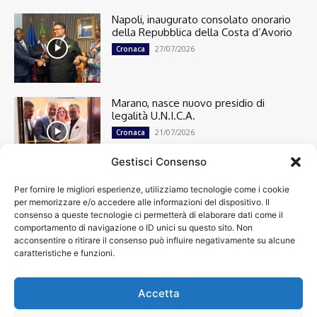
Napoli, inaugurato consolato onorario
della Repubblica della Costa d’Avorio
27/07/2026
Cronaca
Marano, nasce nuovo presidio di
legalità U.N.I.C.A.
21/07/2026
Cronaca
Gestisci Consenso
Per fornire le migliori esperienze, utilizziamo tecnologie come i cookie
Cronaca
13498
per memorizzare e/o accedere alle informazioni del dispositivo. Il
Attualità
7303
consenso a queste tecnologie ci permetterà di elaborare dati come il
top
6749
comportamento di navigazione o ID unici su questo sito. Non
acconsentire o ritirare il consenso può influire negativamente su alcune
News
4209
caratteristiche e funzioni.
Cultura
2870
Calcio
2008
Economia
1933
Accetta
Spettacoli
1932