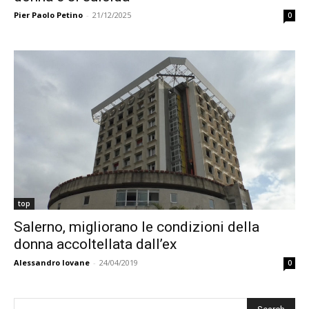
Pier Paolo Petino
-
21/12/2025
0
top
Salerno, migliorano le condizioni della
donna accoltellata dall’ex
Alessandro Iovane
-
24/04/2019
0