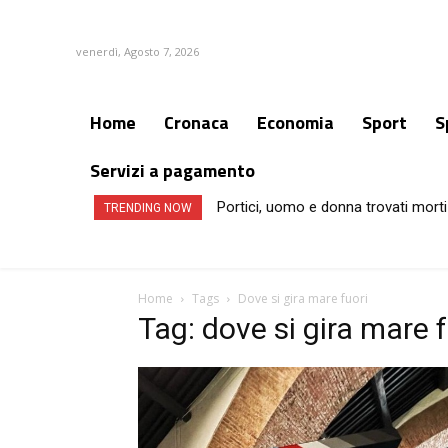
venerdì, Agosto 7, 2026
Home
Cronaca
Economia
Sport
S
Servizi a pagamento
Portici, uomo e donna trovati morti
TRENDING NOW
Home
Tags
Dove si gira mare fuori
Tag: dove si gira mare f