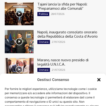
Tajani lancia la sfida per Napoli:
“Prepariamoci alle Comunali”
28/07/2026
Politica
Napoli, inaugurato consolato onorario
della Repubblica della Costa d’Avorio
27/07/2026
Cronaca
Marano, nasce nuovo presidio di
legalità U.N.I.C.A.
21/07/2026
Cronaca
Gestisci Consenso
Per fornire le migliori esperienze, utilizziamo tecnologie come i cookie
Cronaca
13501
per memorizzare e/o accedere alle informazioni del dispositivo. Il
Attualità
7305
consenso a queste tecnologie ci permetterà di elaborare dati come il
top
6752
comportamento di navigazione o ID unici su questo sito. Non
acconsentire o ritirare il consenso può influire negativamente su alcune