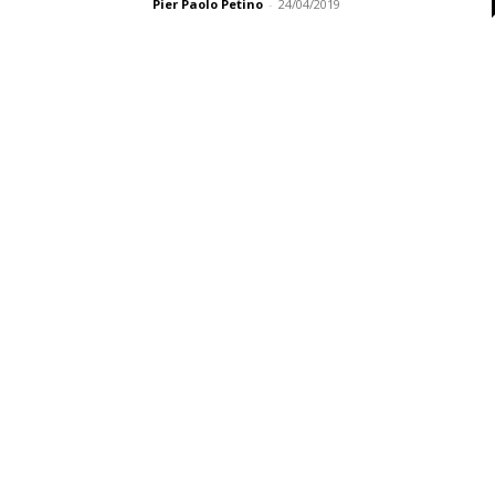
Pier Paolo Petino
-
24/04/2019