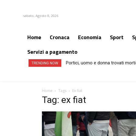
sabato, Agosto 8, 2026
Home
Cronaca
Economia
Sport
S
Servizi a pagamento
Portici, uomo e donna trovati morti
TRENDING NOW
Home
Tags
Ex fiat
Tag: ex fiat