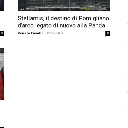
top
Stellantis, il destino di Pomigliano
d’arco legato di nuovo alla Panda
Renato Cavallo
-
05/02/2024
0
0