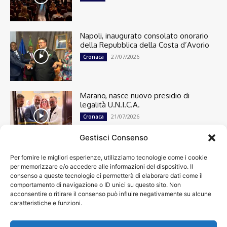
Napoli, inaugurato consolato onorario
della Repubblica della Costa d’Avorio
27/07/2026
Cronaca
Marano, nasce nuovo presidio di
legalità U.N.I.C.A.
21/07/2026
Cronaca
Gestisci Consenso
Per fornire le migliori esperienze, utilizziamo tecnologie come i cookie
Cronaca
13501
per memorizzare e/o accedere alle informazioni del dispositivo. Il
Attualità
7304
consenso a queste tecnologie ci permetterà di elaborare dati come il
top
6751
comportamento di navigazione o ID unici su questo sito. Non
acconsentire o ritirare il consenso può influire negativamente su alcune
News
4209
caratteristiche e funzioni.
Cultura
2871
Calcio
2011