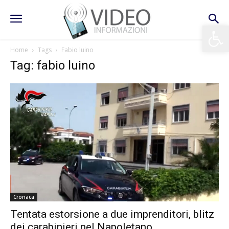
Apri la 
Home
Tags
Fabio luino
Tag: fabio luino
Cronaca
Tentata estorsione a due imprenditori, blitz
dei carabinieri nel Napoletano