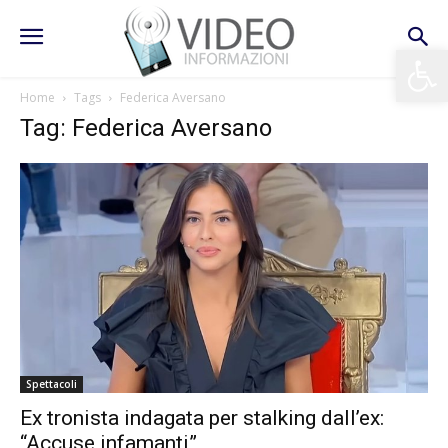
Apri la 
Home
Tags
Federica Aversano
Tag: Federica Aversano
Spettacoli
Ex tronista indagata per stalking dall’ex:
“Accuse infamanti”