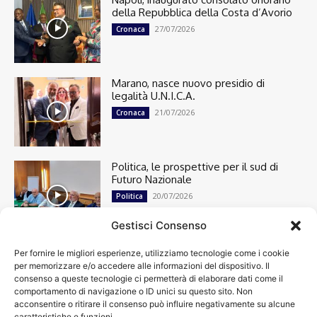
della Repubblica della Costa d’Avorio
27/07/2026
Cronaca
Marano, nasce nuovo presidio di
legalità U.N.I.C.A.
21/07/2026
Cronaca
Politica, le prospettive per il sud di
Futuro Nazionale
20/07/2026
Politica
Gestisci Consenso
Per fornire le migliori esperienze, utilizziamo tecnologie come i cookie
Cronaca
13492
per memorizzare e/o accedere alle informazioni del dispositivo. Il
Attualità
7299
consenso a queste tecnologie ci permetterà di elaborare dati come il
top
6746
comportamento di navigazione o ID unici su questo sito. Non
acconsentire o ritirare il consenso può influire negativamente su alcune
News
4208
caratteristiche e funzioni.