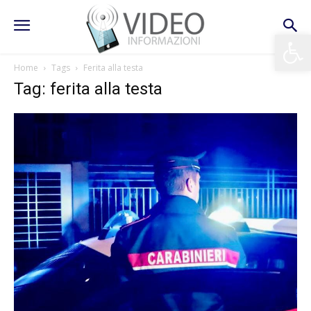
Apri la 
Home
Tags
Ferita alla testa
Tag: ferita alla testa