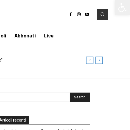
Apri la 
oli
Abbonati
Live
o”
Articoli recenti