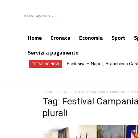
sabato, Agosto 8, 2026
Home
Cronaca
Economia
Sport
S
Servizi a pagamento
Esclusiva – Napoli, Branchini a Cas
TRENDING NOW
Home
Tags
Festival Campania Architettura 2023 te
Tag: Festival Campania 
plurali