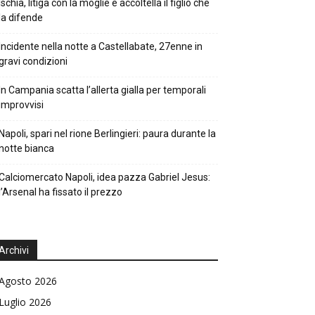
Ischia, litiga con la moglie e accoltella il figlio che
la difende
Incidente nella notte a Castellabate, 27enne in
gravi condizioni
In Campania scatta l’allerta gialla per temporali
improvvisi
Napoli, spari nel rione Berlingieri: paura durante la
notte bianca
Calciomercato Napoli, idea pazza Gabriel Jesus:
l’Arsenal ha fissato il prezzo
Archivi
Agosto 2026
Luglio 2026