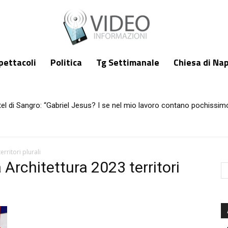
pettacoli
Politica
Tg Settimanale
Chiesa di Nap
tel di Sangro: “Gabriel Jesus? I se nel mio lavoro contano pochissim
rritori plurali
Architettura 2023 territori