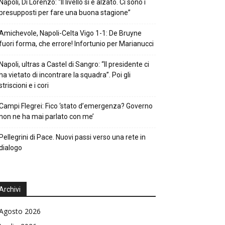
Napoli, Di Lorenzo: “Il livello si è alzato. Ci sono i
presupposti per fare una buona stagione”
Amichevole, Napoli-Celta Vigo 1-1: De Bruyne
fuori forma, che errore! Infortunio per Marianucci
Napoli, ultras a Castel di Sangro: “Il presidente ci
ha vietato di incontrare la squadra”. Poi gli
striscioni e i cori
Campi Flegrei: Fico ‘stato d’emergenza? Governo
non ne ha mai parlato con me’
Pellegrini di Pace. Nuovi passi verso una rete in
dialogo
Archivi
Agosto 2026