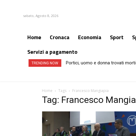
sabato, Agosto 8, 2026
Home
Cronaca
Economia
Sport
S
Servizi a pagamento
Portici, uomo e donna trovati morti
TRENDING NOW
Home
Tags
Francesco Mangiapia
Tag: Francesco Mangia