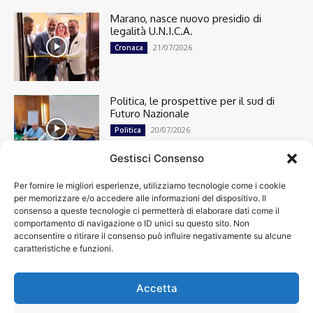
Marano, nasce nuovo presidio di
legalità U.N.I.C.A.
21/07/2026
Cronaca
Politica, le prospettive per il sud di
Futuro Nazionale
20/07/2026
Politica
Gestisci Consenso
Per fornire le migliori esperienze, utilizziamo tecnologie come i cookie
Cronaca
13492
per memorizzare e/o accedere alle informazioni del dispositivo. Il
Attualità
7299
consenso a queste tecnologie ci permetterà di elaborare dati come il
top
6746
comportamento di navigazione o ID unici su questo sito. Non
acconsentire o ritirare il consenso può influire negativamente su alcune
News
4208
caratteristiche e funzioni.
Cultura
2869
Calcio
2000
Spettacoli
1932
Accetta
Economia
1932