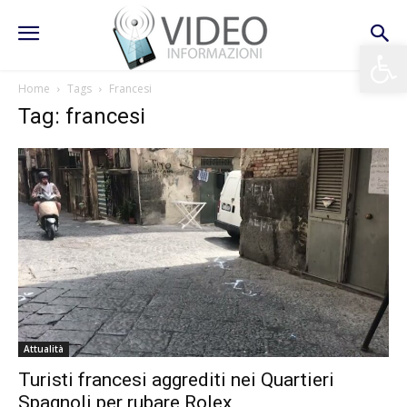
Apri la 
Home
Tags
Francesi
Tag: francesi
Attualità
Turisti francesi aggrediti nei Quartieri
Spagnoli per rubare Rolex