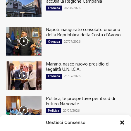
accusa la Regione Campania
06/08/2026
Cronaca
Napoli, inaugurato consolato onorario
della Repubblica della Costa d’Avorio
27/07/2026
Cronaca
Marano, nasce nuovo presidio di
legalità U.N.I.C.A.
21/07/2026
Cronaca
Politica, le prospettive per il sud di
Futuro Nazionale
20/07/2026
Politica
Gestisci Consenso