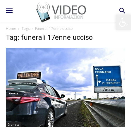
Apri la 
Home
Tags
Funerali 17enne ucciso
Tag: funerali 17enne ucciso
Cronaca