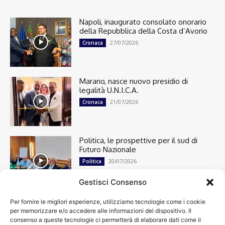
Napoli, inaugurato consolato onorario
della Repubblica della Costa d’Avorio
27/07/2026
Cronaca
Marano, nasce nuovo presidio di
legalità U.N.I.C.A.
21/07/2026
Cronaca
Politica, le prospettive per il sud di
Futuro Nazionale
20/07/2026
Politica
Gestisci Consenso
Per fornire le migliori esperienze, utilizziamo tecnologie come i cookie
Cronaca
13492
per memorizzare e/o accedere alle informazioni del dispositivo. Il
Attualità
7299
consenso a queste tecnologie ci permetterà di elaborare dati come il