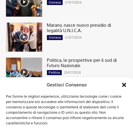
27/07/2026
Cronaca
Marano, nasce nuovo presidio di
legalità U.N.I.C.A.
21/07/2026
Cronaca
Politica, le prospettive per il sud di
Futuro Nazionale
20/07/2026
Politica
Gestisci Consenso
Per fornire le migliori esperienze, utilizziamo tecnologie come i cookie
Cronaca
13491
per memorizzare e/o accedere alle informazioni del dispositivo. Il
Attualità
7299
consenso a queste tecnologie ci permetterà di elaborare dati come il
top
6745
comportamento di navigazione o ID unici su questo sito. Non
acconsentire o ritirare il consenso può influire negativamente su alcune
News
4208
caratteristiche e funzioni.
Cultura
2869
Calcio
1998