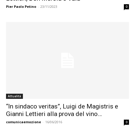
Pier Paolo Petino
-
23/11/2023
0
Attualità
“In sindaco veritas”, Luigi de Magistris e
Gianni Lettieri alla prova del vino…
comunicaemozione
-
16/06/2016
0