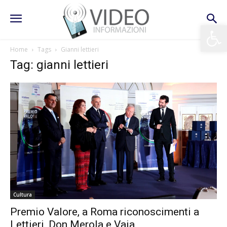
Apri la 
Home
Tags
Gianni lettieri
Tag: gianni lettieri
Cultura
Premio Valore, a Roma riconoscimenti a
Lettieri, Don Merola e Vaia