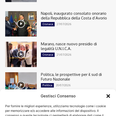
Napoli, inaugurato consolato onorario
della Repubblica della Costa d’Avorio
27/07/2026
Cronaca
Marano, nasce nuovo presidio di
legalità U.N.I.C.A.
21/07/2026
Cronaca
Politica, le prospettive per il sud di
Futuro Nazionale
20/07/2026
Politica
Gestisci Consenso
Per fornire le migliori esperienze, utilizziamo tecnologie come i cookie
Cronaca
13497
per memorizzare e/o accedere alle informazioni del dispositivo. Il
Attualità
7301
consenso a queste tecnologie ci permetterà di elaborare dati come il