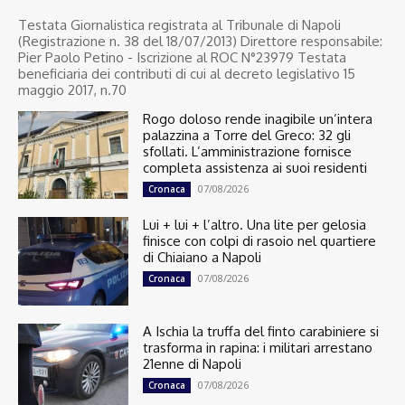
Testata Giornalistica registrata al Tribunale di Napoli
(Registrazione n. 38 del 18/07/2013) Direttore responsabile:
Pier Paolo Petino - Iscrizione al ROC N°23979 Testata
beneficiaria dei contributi di cui al decreto legislativo 15
maggio 2017, n.70
Rogo doloso rende inagibile un’intera
palazzina a Torre del Greco: 32 gli
sfollati. L’amministrazione fornisce
completa assistenza ai suoi residenti
07/08/2026
Cronaca
Lui + lui + l’altro. Una lite per gelosia
finisce con colpi di rasoio nel quartiere
di Chiaiano a Napoli
07/08/2026
Cronaca
A Ischia la truffa del finto carabiniere si
trasforma in rapina: i militari arrestano
21enne di Napoli
07/08/2026
Cronaca