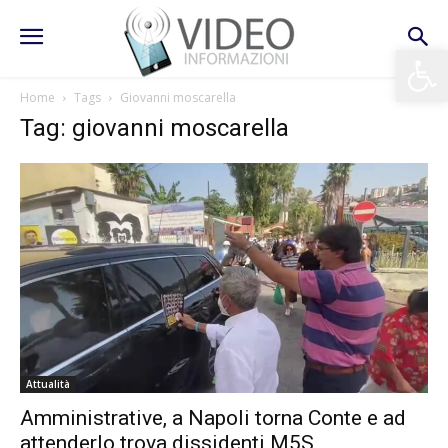
Apri la 
Home
Tags
Giovanni moscarella
Tag: giovanni moscarella
Attualità
Amministrative, a Napoli torna Conte e ad
attenderlo trova dissidenti M5S