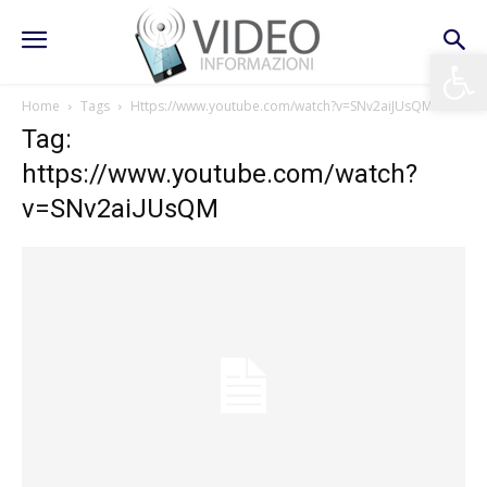
Apri la 
Home
Tags
Https://www.youtube.com/watch?v=SNv2aiJUsQM
Tag:
https://www.youtube.com/watch?
v=SNv2aiJUsQM