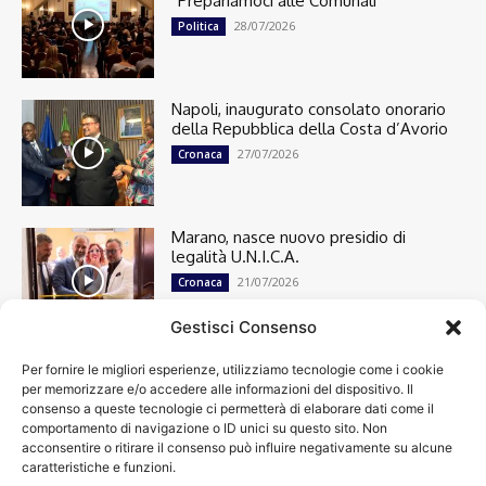
“Prepariamoci alle Comunali”
28/07/2026
Politica
Napoli, inaugurato consolato onorario
della Repubblica della Costa d’Avorio
27/07/2026
Cronaca
Marano, nasce nuovo presidio di
legalità U.N.I.C.A.
21/07/2026
Cronaca
Gestisci Consenso
Per fornire le migliori esperienze, utilizziamo tecnologie come i cookie
Cronaca
13498
per memorizzare e/o accedere alle informazioni del dispositivo. Il
Attualità
7303
consenso a queste tecnologie ci permetterà di elaborare dati come il
top
6748
comportamento di navigazione o ID unici su questo sito. Non
acconsentire o ritirare il consenso può influire negativamente su alcune
News
4209
caratteristiche e funzioni.
Cultura
2870