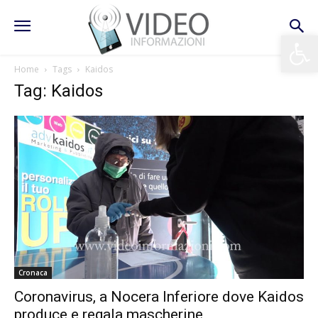
Apri la 
Home
Tags
Kaidos
Tag: Kaidos
Cronaca
Coronavirus, a Nocera Inferiore dove Kaidos
produce e regala mascherine