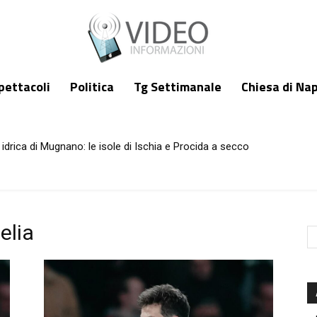
pettacoli
Politica
Tg Settimanale
Chiesa di Nap
idrica di Mugnano: le isole di Ischia e Procida a secco
lati e infuria lo scontro politico
elia