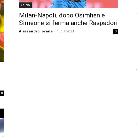
Calcio
Milan-Napoli, dopo Osimhen e
Simeone si ferma anche Raspadori
Alessandro Iovane
-
10/04/2023
0
0