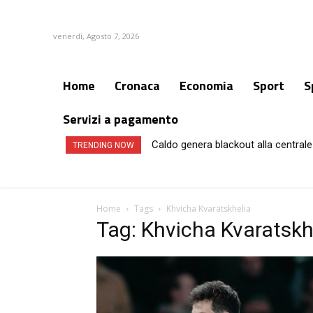
venerdì, Agosto 7, 2026
Home
Cronaca
Economia
Sport
S
Servizi a pagamento
Caldo genera blackout alla centrale 
Campi Flegrei, aumentano gli sfol
TRENDING NOW
Home
Tags
Khvicha Kvaratskhelia
Tag: Khvicha Kvaratskh