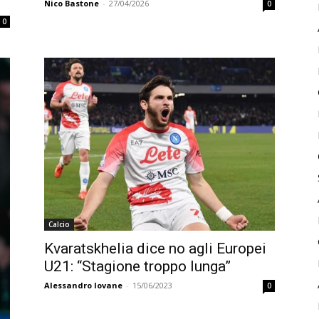
Nico Bastone
-
27/04/2026
0
0
Calcio
Kvaratskhelia dice no agli Europei
U21: “Stagione troppo lunga”
Alessandro Iovane
-
15/06/2023
0