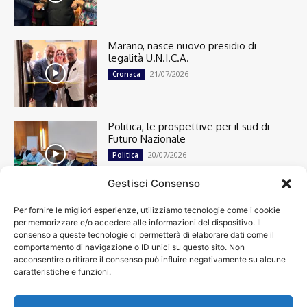
Marano, nasce nuovo presidio di
legalità U.N.I.C.A.
21/07/2026
Cronaca
Politica, le prospettive per il sud di
Futuro Nazionale
20/07/2026
Politica
Gestisci Consenso
Per fornire le migliori esperienze, utilizziamo tecnologie come i cookie
Cronaca
13492
per memorizzare e/o accedere alle informazioni del dispositivo. Il
Attualità
7299
consenso a queste tecnologie ci permetterà di elaborare dati come il
top
6746
comportamento di navigazione o ID unici su questo sito. Non
acconsentire o ritirare il consenso può influire negativamente su alcune
News
4208
caratteristiche e funzioni.
Cultura
2869
Calcio
2000