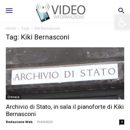
Apri la 
Home
Tags
Kiki Bernasconi
Tag: Kiki Bernasconi
Cronaca
Archivio di Stato, in sala il pianoforte di Kiki
Bernasconi
Redazione Web
-
19/04/2023
0