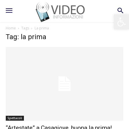
Apri la 
Home
Tags
La prima
Tag: la prima
Spettacoli
“Artestate” a Casagiove, buona la prima!