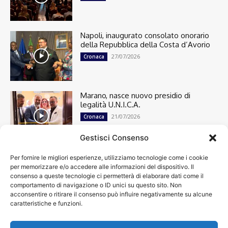
Napoli, inaugurato consolato onorario
della Repubblica della Costa d’Avorio
27/07/2026
Cronaca
Marano, nasce nuovo presidio di
legalità U.N.I.C.A.
21/07/2026
Cronaca
Gestisci Consenso
Per fornire le migliori esperienze, utilizziamo tecnologie come i cookie
Cronaca
13501
per memorizzare e/o accedere alle informazioni del dispositivo. Il
Attualità
7304
consenso a queste tecnologie ci permetterà di elaborare dati come il
top
6751
comportamento di navigazione o ID unici su questo sito. Non
acconsentire o ritirare il consenso può influire negativamente su alcune
News
4209
caratteristiche e funzioni.
Cultura
2871
Calcio
2011