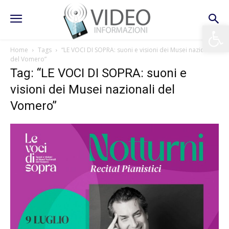
Apri la 
Home
Tags
“LE VOCI DI SOPRA: suoni e visioni dei Musei nazionali
del Vomero”
Tag: “LE VOCI DI SOPRA: suoni e
visioni dei Musei nazionali del
Vomero”