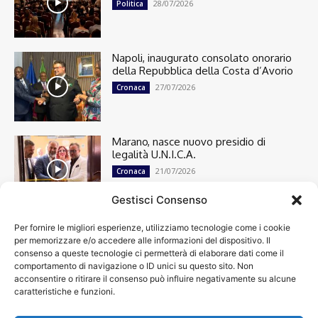
28/07/2026
Politica
Napoli, inaugurato consolato onorario
della Repubblica della Costa d’Avorio
27/07/2026
Cronaca
Marano, nasce nuovo presidio di
legalità U.N.I.C.A.
21/07/2026
Cronaca
Gestisci Consenso
Per fornire le migliori esperienze, utilizziamo tecnologie come i cookie
Cronaca
13503
per memorizzare e/o accedere alle informazioni del dispositivo. Il
Attualità
7306
consenso a queste tecnologie ci permetterà di elaborare dati come il
top
6753
comportamento di navigazione o ID unici su questo sito. Non
acconsentire o ritirare il consenso può influire negativamente su alcune
News
4209
caratteristiche e funzioni.
Cultura
2871
Calcio
2016