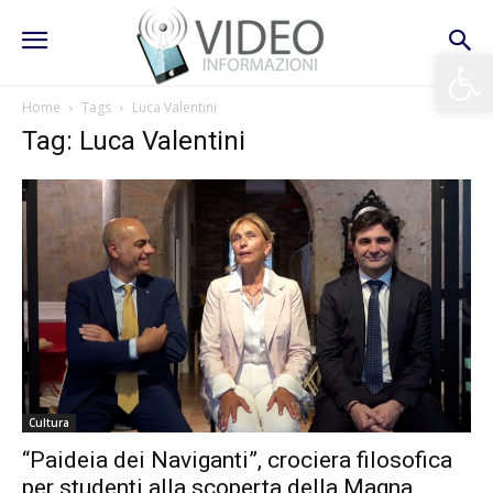
Apri la 
Home
Tags
Luca Valentini
Tag: Luca Valentini
Cultura
“Paideia dei Naviganti”, crociera filosofica
per studenti alla scoperta della Magna