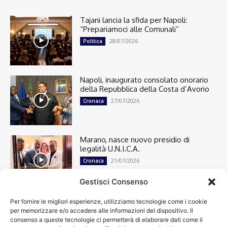
Tajani lancia la sfida per Napoli:
“Prepariamoci alle Comunali”
28/07/2026
Politica
Napoli, inaugurato consolato onorario
della Repubblica della Costa d’Avorio
27/07/2026
Cronaca
Marano, nasce nuovo presidio di
legalità U.N.I.C.A.
21/07/2026
Cronaca
Gestisci Consenso
Per fornire le migliori esperienze, utilizziamo tecnologie come i cookie
Cronaca
13501
per memorizzare e/o accedere alle informazioni del dispositivo. Il
Attualità
7305
consenso a queste tecnologie ci permetterà di elaborare dati come il